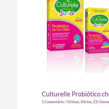
brasileiro
Culturelle Probiótico c
1 Comentário
/
Últimas
,
Vitrine
,
ZZ-Desta