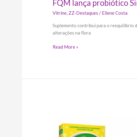
FQM lança probiótico S
Vitrine
,
ZZ-Destaques
/
Eliene Costa
Suplemento contribui para o reequilíbrio 
alterações na flora
Read More »
Culturelle
Probiótico
chega
ao
mercado