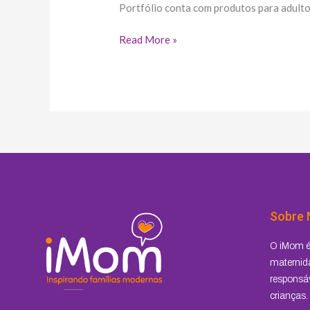
Portfólio conta com produtos para adulto
Read More »
Sobre 
O iMom é 
maternida
responsáv
crianças.