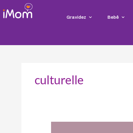
Ir
para
o
Gravidez
Bebê
conteúdo
culturelle
FQM
lança