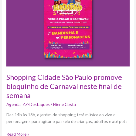
Paulo
promove
bloquinho
de
Carnaval
neste
final
de
semana
Shopping Cidade São Paulo promove
bloquinho de Carnaval neste final de
semana
Agenda
,
ZZ-Destaques
/
Eliene Costa
Das 14h às 18h, o jardim do shopping terá música ao vivo e
personagens para agitar o passeio de crianças, adultos e até pets
Read More »