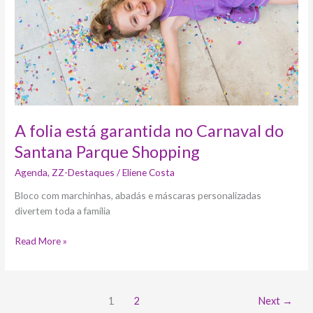
do
Santana
Parque
Shopping
A folia está garantida no Carnaval do
Santana Parque Shopping
Agenda
,
ZZ-Destaques
/
Eliene Costa
Bloco com marchinhas, abadás e máscaras personalizadas
divertem toda a família
Read More »
1
2
Next
→