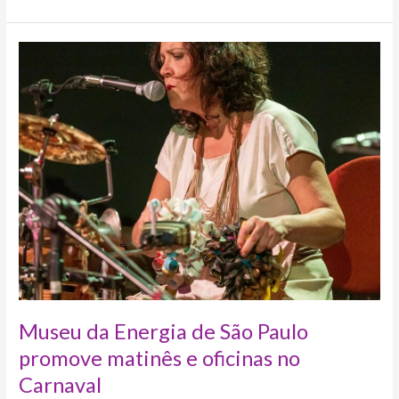
Museu
da
Energia
de
São
Paulo
promove
matinês
e
oficinas
no
Carnaval
Museu da Energia de São Paulo
promove matinês e oficinas no
Carnaval