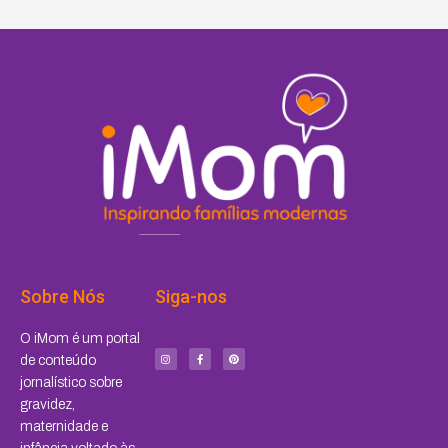
Sobre Nós
Siga-nos
I
F
P
O iMom é um portal
n
a
i
s
c
n
de conteúdo
t
e
t
a
b
e
jornalístico sobre
g
o
r
r
o
e
a
k
s
gravidez,
m
-
t
f
maternidade e