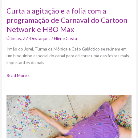
Network
e
Curta a agitação e a folia com a
HBO
programação de Carnaval do Cartoon
Max
Network e HBO Max
Últimas
,
ZZ-Destaques
/
Eliene Costa
Irmão do Jorel, Turma da Mônica e Gato Galáctico se reúnem em
um bloquinho especial do canal para celebrar uma das festas mais
importantes do país
Read More »
A
folia
está
garantida
no
Carnaval