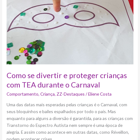
proteger
crianças
com
TEA
durante
o
Carnaval
Como se divertir e proteger crianças
com TEA durante o Carnaval
Comportamento
,
Criança
,
ZZ-Destaques
/
Eliene Costa
Uma das datas mais esperadas pelas crianças é o Carnaval, com
seus bloquinhos e bailes espalhados por todo o país. Mas
enquanto para alguns a diversão é garantida, para as crianças com
Transtorno do Espectro Autista nem sempre é uma época de
alegria. E assim como acontece em outras datas, como Réveillon,
podem acontecer crises