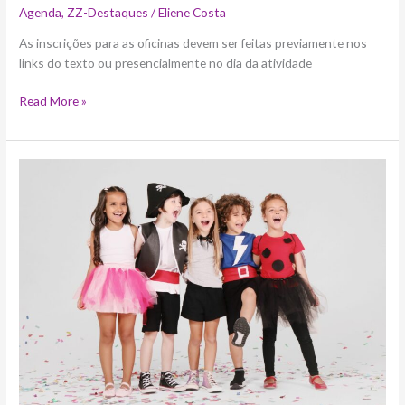
Agenda
,
ZZ-Destaques
/
Eliene Costa
As inscrições para as oficinas devem ser feitas previamente nos
links do texto ou presencialmente no dia da atividade
Read More »
Cinco
opções
de
fantasias
infantis
para
você
fazer
em
casa