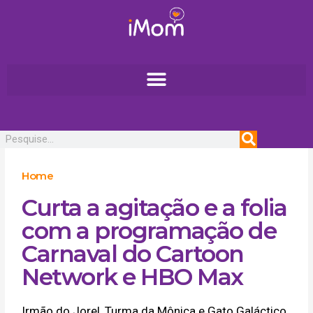
Ir
para
o
conteúdo
Pesquisar
Home
Curta a agitação e a folia
com a programação de
Carnaval do Cartoon
Network e HBO Max
Irmão do Jorel, Turma da Mônica e Gato Galáctico