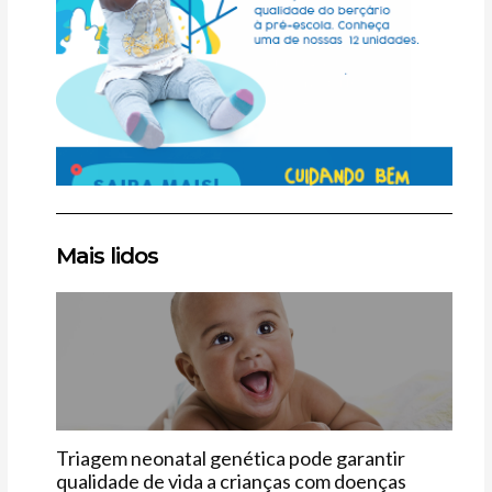
Clique
Clique
Clique
Mais lidos
aqui
aqui
aqui
Bebê
Triagem neonatal genética pode garantir
qualidade de vida a crianças com doenças