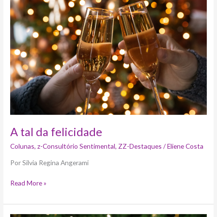
da
felicidade
A tal da felicidade
Colunas
,
z-Consultório Sentimental
,
ZZ-Destaques
/
Eliene Costa
Por Silvia Regina Angerami
Read More »