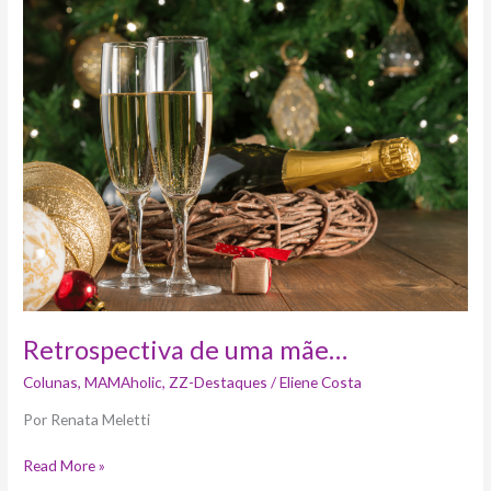
Retrospectiva
de
uma
mãe…
Retrospectiva de uma mãe…
Colunas
,
MAMAholic
,
ZZ-Destaques
/
Eliene Costa
Por Renata Meletti
Read More »