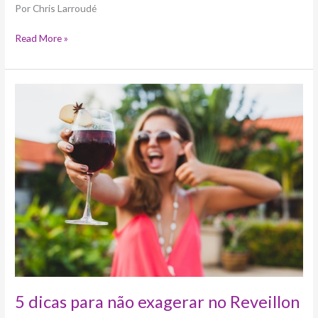
Por Chris Larroudé
Read More »
5
dicas
para
não
exagerar
no
Reveillon
5 dicas para não exagerar no Reveillon