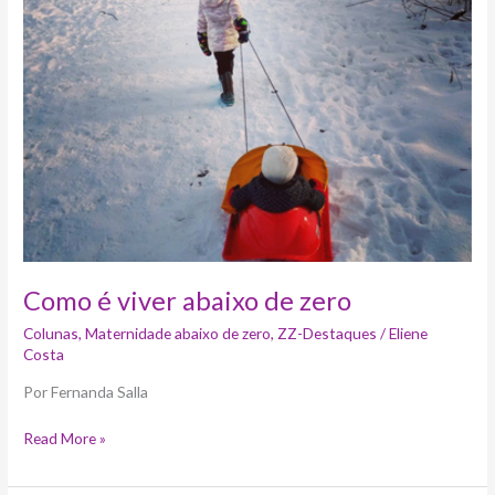
viver
abaixo
de
zero
Como é viver abaixo de zero
Colunas
,
Maternidade abaixo de zero
,
ZZ-Destaques
/
Eliene
Costa
Por Fernanda Salla
Read More »