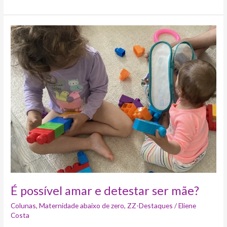
É
possível
amar
e
detestar
ser
mãe?
É possível amar e detestar ser mãe?
Colunas
,
Maternidade abaixo de zero
,
ZZ-Destaques
/
Eliene
Costa