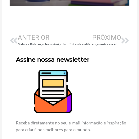
Anterior
Pró
ANTERIOR
PRÓXIMO
Malwee Kids lança Jeans Amigo da Criança
Entenda as diferenças entre as células-tronco presentes no sangue e as do tecido do cordão umbilical
Assine nossa newsletter
Receba diretamente no seu e-mail, informação e inspiração
para criar filhos melhores para o mundo.