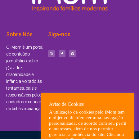
Sobre Nós
Siga-nos
I
F
P
O iMom é um portal
n
a
i
s
c
n
de conteúdo
t
e
t
a
b
e
jornalístico sobre
g
o
r
r
o
e
a
k
s
gravidez,
m
-
t
f
maternidade e
infância voltado às
tentantes, pais e
responsáveis pelos
cuidados e educação
Aviso de Cookies
de bebês e crianças.
A utilização de cookies pelo iMom tem
o objetivo de oferecer uma navegação
personalizada, de acordo com seu perfil
e interesses, além de nos permitir
gerenciar a audiência do site. Clicando