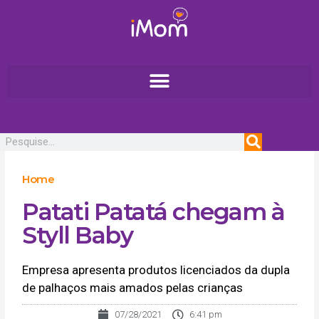
Ir
para
o
conteúdo
Pesquisar
Home
Patati Patatá chegam à
Styll Baby
Empresa apresenta produtos licenciados da dupla
de palhaços mais amados pelas crianças
07/28/2021
6:41 pm