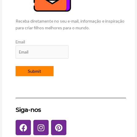
Receba diretamente no seu e-mail, informação e inspiração
para criar filhos melhores para o mundo.
Email
Siga-nos
F
I
P
a
n
i