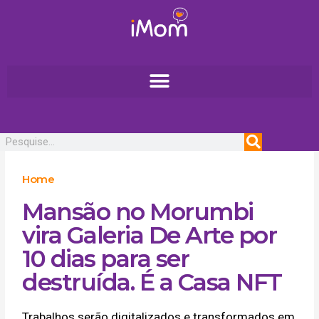
Ir
para
o
conteúdo
Pesquisar
Home
Mansão no Morumbi
vira Galeria De Arte por
10 dias para ser
destruída. É a Casa NFT
Trabalhos serão digitalizados e transformados em