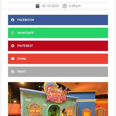
03/13/2023
6:08 pm
FACEBOOK
WHATSAPP
PINTEREST
EMAIL
PRINT