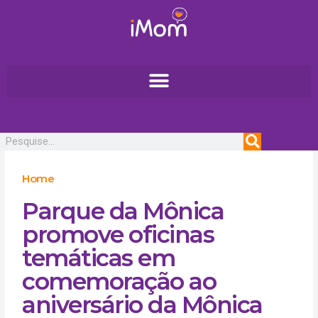
Ir
para
o
conteúdo
Pesquisar
Home
Parque da Mônica
promove oficinas
temáticas em
comemoração ao
aniversário da Mônica