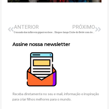
Anterior
Pró
ANTERIOR
PRÓXIMO
O mundo dos infláveis gigantes desembarca no Santana Parque Shopping
Shopee lança Clube do Bebê com descontos de até 40%
Assine nossa newsletter
Receba diretamente no seu e-mail, informação e inspiração
para criar filhos melhores para o mundo.