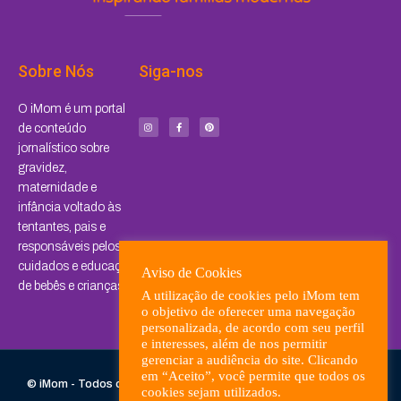
Sobre Nós
Siga-nos
I
F
P
O iMom é um portal
n
a
i
s
c
n
de conteúdo
t
e
t
a
b
e
jornalístico sobre
g
o
r
r
o
e
a
k
s
gravidez,
m
-
t
f
maternidade e
infância voltado às
tentantes, pais e
responsáveis pelos
cuidados e educação
Aviso de Cookies
de bebês e crianças.
A utilização de cookies pelo iMom tem
o objetivo de oferecer uma navegação
personalizada, de acordo com seu perfil
e interesses, além de nos permitir
gerenciar a audiência do site. Clicando
em “Aceito”, você permite que todos os
© iMom - Todos os direitos reservados. Desenvolvido com
por
cookies sejam utilizados.
Tananuvem