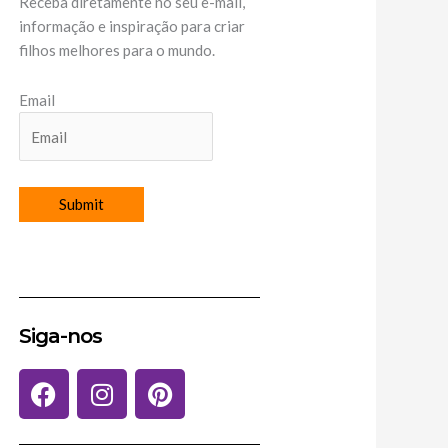
Receba diretamente no seu e-mail,
informação e inspiração para criar
filhos melhores para o mundo.
Email
Siga-nos
F
I
P
a
n
i
c
s
n