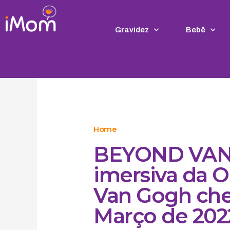
Ir
para
o
Gravidez
Bebê
conteúdo
Home
BEYOND VAN 
imersiva da 
Van Gogh che
Março de 202