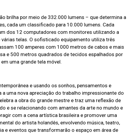
ção brilha por meio de 332.000 lumens – que determina a
res, cada um classificado para 10.000 lumens. Cada
 a um dos 12 computadores com monitores utilizando a
árias telas. O sofisticado equipamento utiliza três
apassam 100 amperes com 1000 metros de cabos e mais
nsa e 500 metros quadrados de tecidos espalhados por
o em uma grande tela móvel.
ontemporânea e usando os sonhos, pensamentos e
eva a uma nova apreciação do trabalho impressionante do
lebra a obra do grande mestre e traz uma reflexão de
ando e se relacionando com amantes da arte no mundo e
eragir com a cena artística brasileira e promover uma
ental do artista holandês, envolvendo música, teatro,
ia e eventos que transformarão o espaço em área de