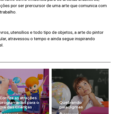
ações por ser prercursor de uma arte que comunica com
rabalho.
ros, utensílios e todo tipo de objetos, a arte do pintor
lar, atravessou o tempo e ainda segue inspirando
l.
Confira as atrações
programadas para o
Quebrando
Dia das Crianças
paradigmas
9 Min read
3 Min read