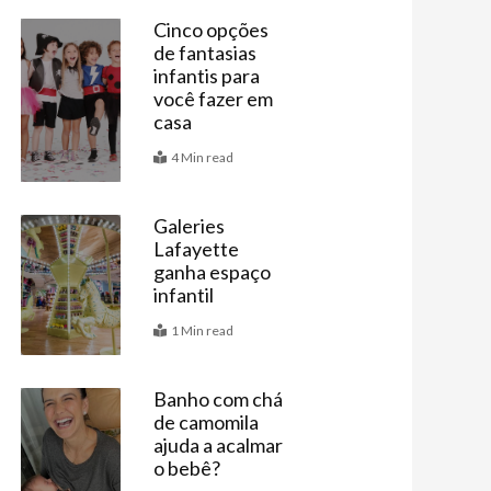
Cinco opções
de fantasias
Últimas
infantis para
você fazer em
casa
4 Min read
Galeries
Lafayette
Últimas
ganha espaço
infantil
1 Min read
Banho com chá
de camomila
Bebê
ajuda a acalmar
o bebê?