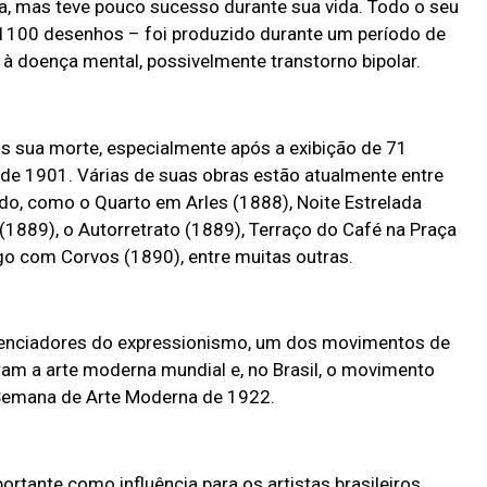
a, mas teve pouco sucesso durante sua vida. Todo o seu
e 1100 desenhos – foi produzido durante um período de
à doença mental, possivelmente transtorno bipolar.
 sua morte, especialmente após a exibição de 71
 de 1901. Várias de suas obras estão atualmente entre
o, como o Quarto em Arles (1888), Noite Estrelada
 (1889), o Autorretrato (1889), Terraço do Café na Praça
o com Corvos (1890), entre muitas outras.
uenciadores do expressionismo, um dos movimentos de
ram a arte moderna mundial e, no Brasil, o movimento
 Semana de Arte Moderna de 1922.
rtante como influência para os artistas brasileiros,