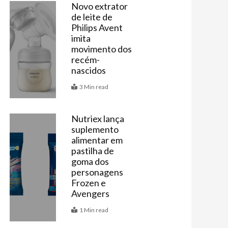
Novo extrator
de leite de
Vitrine
Philips Avent
imita
movimento dos
recém-
nascidos
3 Min read
Nutriex lança
suplemento
Vitrine
alimentar em
pastilha de
goma dos
personagens
Frozen e
Avengers
1 Min read