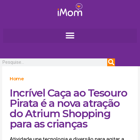
Ir
para
o
conteúdo
Pesquisar
Home
Incrível Caça ao Tesouro
Pirata é a nova atração
do Atrium Shopping
para as crianças
Atividade une tecnologia e diversão para agitar a