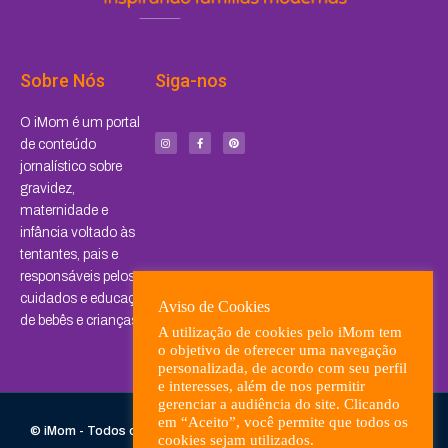
Sobre Nós
Siga-nos
I
F
P
O iMom é um portal
n
a
i
s
c
n
de conteúdo
t
e
t
a
b
e
jornalístico sobre
g
o
r
r
o
e
a
k
s
gravidez,
m
-
t
f
maternidade e
infância voltado às
tentantes, pais e
responsáveis pelos
cuidados e educação
Aviso de Cookies
de bebês e crianças.
A utilização de cookies pelo iMom tem
o objetivo de oferecer uma navegação
personalizada, de acordo com seu perfil
e interesses, além de nos permitir
gerenciar a audiência do site. Clicando
em “Aceito”, você permite que todos os
© iMom - Todos os direitos reservados. Desenvolvido com
por
cookies sejam utilizados.
Tananuvem