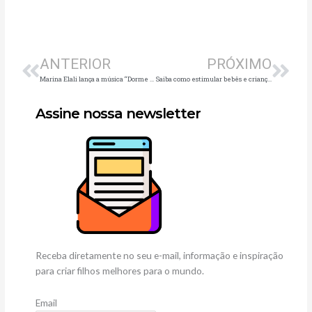
Anterior
Pró
ANTERIOR
PRÓXIMO
Marina Elali lança a música “Dorme em Paz”, de seu novo álbum
Saiba como estimular bebês e crianças a colaborarem
Assine nossa newsletter
Receba diretamente no seu e-mail, informação e inspiração
para criar filhos melhores para o mundo.
Email