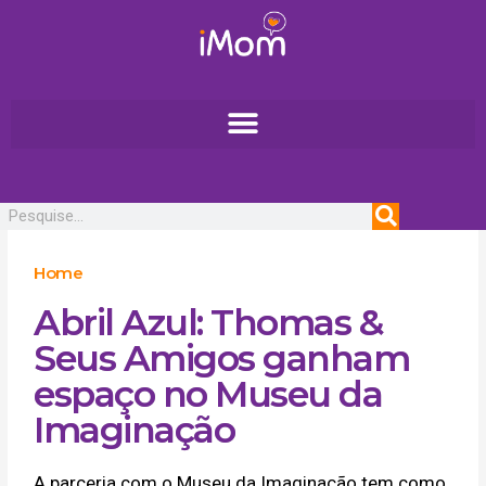
Ir
para
o
conteúdo
Pesquisar
Home
Abril Azul: Thomas &
Seus Amigos ganham
espaço no Museu da
Imaginação
A parceria com o Museu da Imaginação tem como