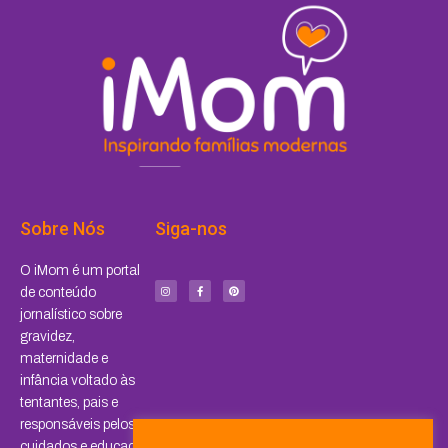
Sobre Nós
Siga-nos
I
F
P
O iMom é um portal
n
a
i
s
c
n
de conteúdo
t
e
t
a
b
e
jornalístico sobre
g
o
r
r
o
e
a
k
s
gravidez,
m
-
t
f
maternidade e
infância voltado às
tentantes, pais e
responsáveis pelos
cuidados e educação