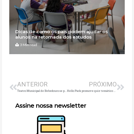
Dicas de como os pais podem ajudar os
alunos na retomada dos estudos
3 Min read
Anterior
Pró
ANTERIOR
PRÓXIMO
Teatro Municipal de Bebedouro se prepara para receber a Fabulosa Trupe da Galinha Pintadinha
Hello Park promove quiz temático e interativo para a data mais doce do ano
Assine nossa newsletter