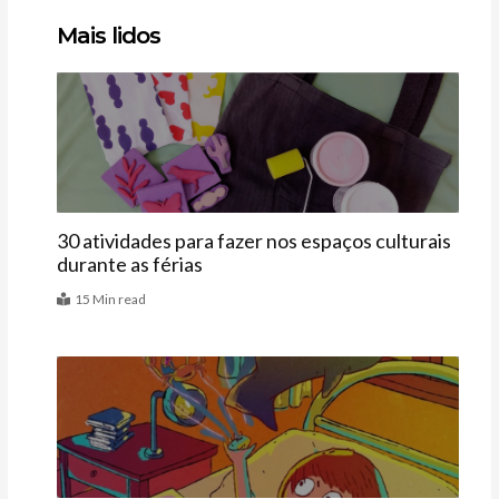
Clique
Clique
Clique
Mais lidos
aqui
aqui
aqui
Agenda
30 atividades para fazer nos espaços culturais
durante as férias
15 Min read
Últimas