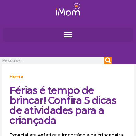
Ir
para
o
conteúdo
Pesquisar
Home
Férias é tempo de
brincar! Confira 5 dicas
de atividades para a
criançada
Especialista enfatiza a importância da brincadeira