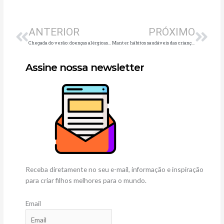
Anterior
Pró
ANTERIOR
PRÓXIMO
Chegada do verão: doenças alérgicas que podem se manifestar em climas mais quentes
Manter hábitos saudáveis das crianças durante as férias escolares é fundamental para a qualidade de vida delas
Assine nossa newsletter
Receba diretamente no seu e-mail, informação e inspiração
para criar filhos melhores para o mundo.
Email