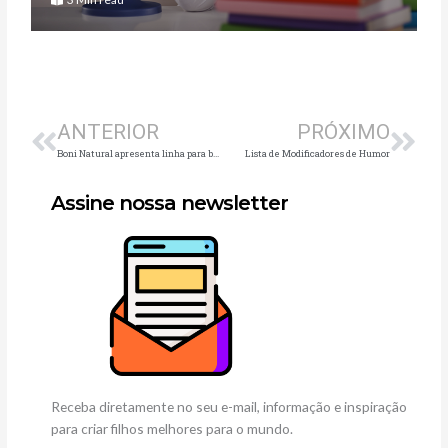
Anterior
Pró
ANTERIOR
PRÓXIMO
Boni Natural apresenta linha para bebês
Lista de Modificadores de Humor
Assine nossa newsletter
Receba diretamente no seu e-mail, informação e inspiração
para criar filhos melhores para o mundo.