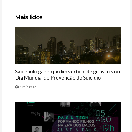
Clique
Clique
Clique
Mais lidos
aqui
aqui
aqui
Agenda
São Paulo ganha jardim vertical de girassóis no
Dia Mundial de Prevenção do Suicídio
1 Min read
Agenda