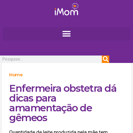
Ir
para
o
conteúdo
Pesquisar
Home
Enfermeira obstetra dá
dicas para
amamentação de
gêmeos
Quantidade de leite produzida pela mãe tem