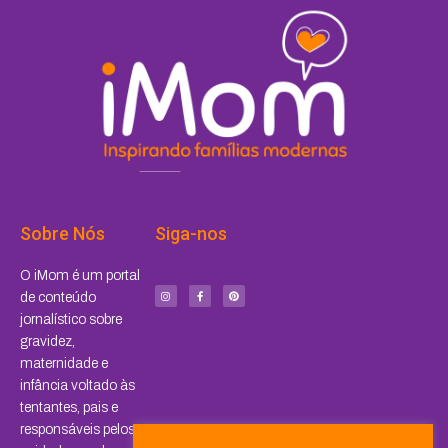
Sobre Nós
Siga-nos
I
F
P
O iMom é um portal
n
a
i
s
c
n
de conteúdo
t
e
t
a
b
e
jornalístico sobre
g
o
r
r
o
e
a
k
s
gravidez,
m
-
t
f
maternidade e
infância voltado às
tentantes, pais e
responsáveis pelos