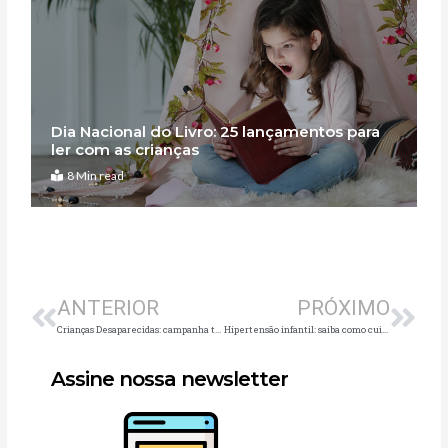
Dia Nacional do Livro: 25 lançamentos para
ler com as crianças
8 Min read
Anterior
Pró
ANTERIOR
PRÓXIMO
Crianças Desaparecidas: campanha traz recomendações para pediatras e famílias
Hipertensão infantil: saiba como cuidar da saúde cardíaca de crianças e adolescentes
Assine nossa newsletter