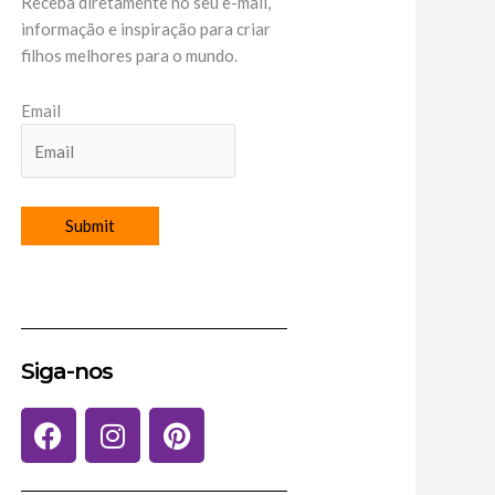
Receba diretamente no seu e-mail,
informação e inspiração para criar
filhos melhores para o mundo.
Email
Siga-nos
F
I
P
a
n
i
c
s
n