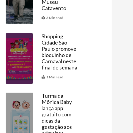
Museu
Catavento
3 Min read
Shopping
Cidade São
Agenda
Paulo promove
bloquinho de
Carnaval neste
final de semana
1 Min read
Turma da
Mônica Baby
Últimas
lança app
gratuito com
dicas da
gestação aos