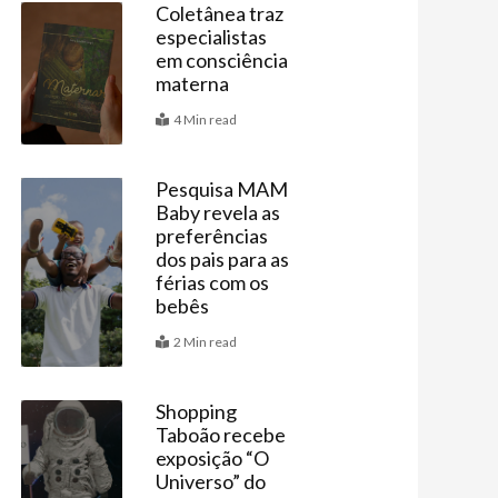
Coletânea traz
especialistas
Últimas
em consciência
materna
4 Min read
Pesquisa MAM
Baby revela as
Últimas
preferências
dos pais para as
férias com os
bebês
2 Min read
Shopping
Taboão recebe
Agenda
exposição “O
Universo” do