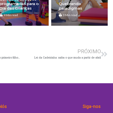
programadas para o
Quebrando
Dia das Crianças
paradigmas
9 Min read
3 Min read
Pró
PRÓXIMO
Lore Improta e Leo Santana revelam gravidez do primeiro filho em ação de Páscoa Lacta
Lei da Cadeirinha: saiba o que muda a partir de abril
Nós
Siga-nos