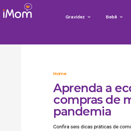
Ir
para
o
Gravidez
Bebê
conteúdo
Home
Aprenda a ec
compras de m
pandemia
Confira seis dicas práticas de co