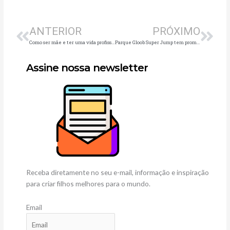
Anterior
Pró
ANTERIOR
PRÓXIMO
Como ser mãe e ter uma vida profissional ao mesmo tempo
Parque Gloob Super Jump tem promoção para a criançada se divertir durante a semana
Assine nossa newsletter
Receba diretamente no seu e-mail, informação e inspiração
para criar filhos melhores para o mundo.
Email