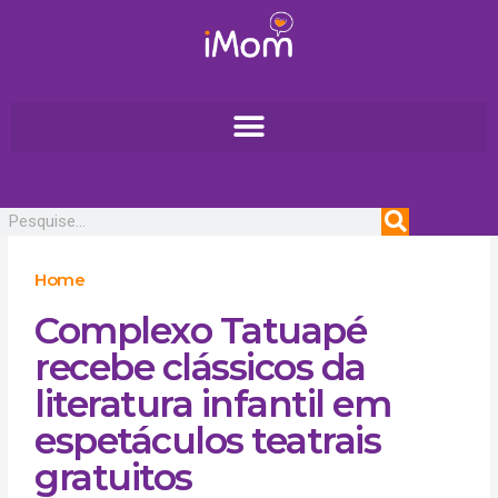
Ir
para
o
conteúdo
Pesquisar
Home
Complexo Tatuapé
recebe clássicos da
literatura infantil em
espetáculos teatrais
gratuitos