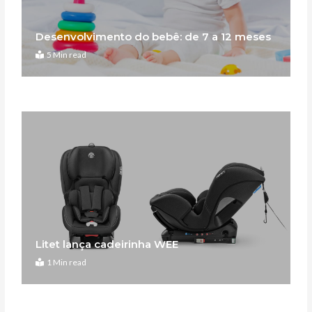
Desenvolvimento do bebê: de 7 a 12 meses
5 Min read
Litet lança cadeirinha WEE
1 Min read