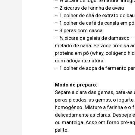
– ½ xicara de iogurte natural integr
– 2 xicaras de farinha de aveia
– 1 colher de chá de extrato de bau
– 1 colher de café de canela em pó
– 3 peras com casca
– ½ xicara de geleia de damasco – 
melado de cana. Se você precisa ad
proteína em pó (whey, colágeno hidr
com adoçante natural.
– 1 colher de sopa de fermento pa
Modo de preparo:
Separe a clara das gemas, bata-as a
peras picadas, as gemas, o iogurte, 
homogêneo. Misture a farinha e o 
delicadamente as claras. Despeje
ou manteiga. Asse em forno pré-aq
palito.