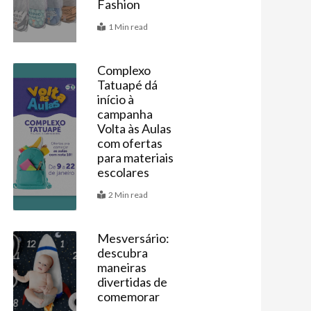
Fashion
1 Min read
Complexo
Tatuapé dá
Últimas
início à
campanha
Volta às Aulas
com ofertas
para materiais
escolares
2 Min read
Mesversário:
descubra
Vitrine
maneiras
divertidas de
comemorar