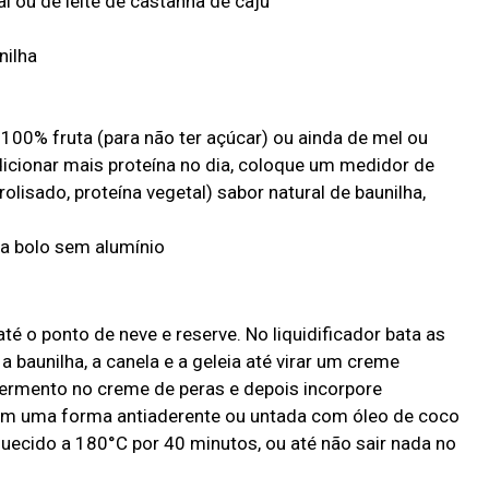
al ou de leite de castanha de caju
nilha
100% fruta (para não ter açúcar) ou ainda de mel ou
icionar mais proteína no dia, coloque um medidor de
olisado, proteína vegetal) sabor natural de baunilha,
ra bolo sem alumínio
té o ponto de neve e reserve. No liquidificador bata as
a baunilha, a canela e a geleia até virar um creme
fermento no creme de peras e depois incorpore
 em uma forma antiaderente ou untada com óleo de coco
uecido a 180°C por 40 minutos, ou até não sair nada no