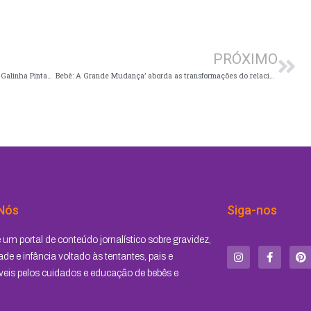
Pró
PRÓXIMO
Papagaio Louro é a nova música do álbum 5 da Galinha Pintadinha
Bebê: A Grande Mudança’ aborda as transformações do relacionamento do casal após a chegada de um filho
Nós
Siga-nos
I
F
P
um portal de conteúdo jornalístico sobre gravidez,
n
a
i
s
c
n
de e infância voltado às tentantes, pais e
t
e
t
eis pelos cuidados e educação de bebês e
a
b
e
g
o
r
r
o
e
a
k
s