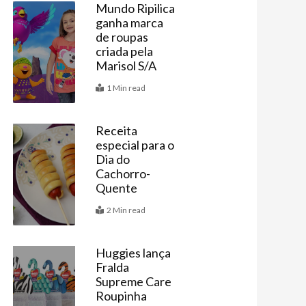
Mundo Ripilica
ganha marca
Vitrine
de roupas
criada pela
Marisol S/A
1 Min read
Receita
especial para o
Receitas
Dia do
Cachorro-
Quente
2 Min read
Huggies lança
Fralda
Vitrine
Supreme Care
Roupinha