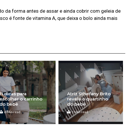
do da forma antes de assar e ainda cobrir com geleia de
o é fonte de vitamina A, que deixa o bolo ainda mais
11 dicas para
Atriz Sthefany Brito
escolher o carrinho
revela o quartinho
do bebê
do bebê
6 Min read
1 Min read