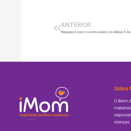
Anterior
ANTERIOR
Sobre 
O iMom é 
maternida
responsáv
crianças.