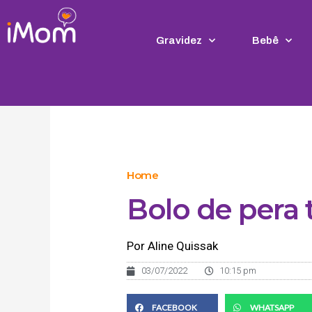
Ir
para
o
Gravidez
Bebê
conteúdo
Home
Bolo de pera 
Por Aline Quissak
03/07/2022
10:15 pm
FACEBOOK
WHATSAPP