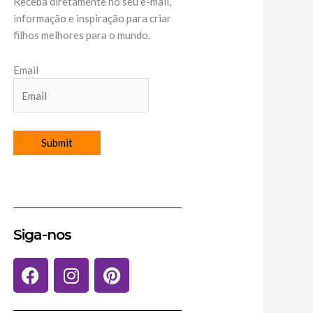
Receba diretamente no seu e-mail,
informação e inspiração para criar
filhos melhores para o mundo.
Email
Siga-nos
F
I
P
a
n
i
c
s
n