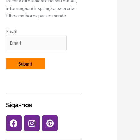
Receba diretamente no seu e-mail,
informação e inspiração para criar
filhos melhores para o mundo.
Email
Siga-nos
F
I
P
a
n
i
c
s
n