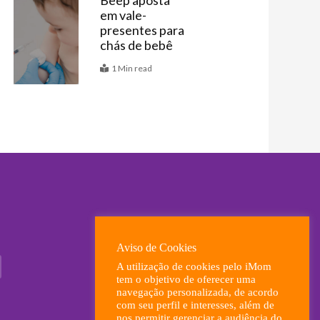
Beep aposta
em vale-
Últimas
presentes para
chás de bebê
1 Min read
Aviso de Cookies
A utilização de cookies pelo iMom
tem o objetivo de oferecer uma
navegação personalizada, de acordo
com seu perfil e interesses, além de
nos permitir gerenciar a audiência do