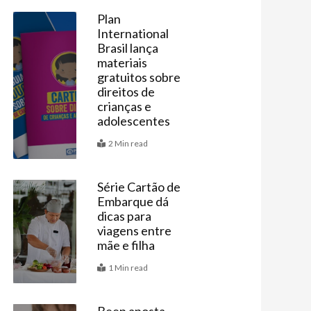
Plan
International
Criança
Brasil lança
materiais
gratuitos sobre
direitos de
crianças e
adolescentes
2 Min read
Série Cartão de
Embarque dá
Agenda
ximo
dicas para
viagens entre
mãe e filha
1 Min read