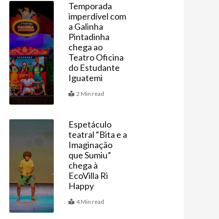
Temporada
imperdível com
Agenda
a Galinha
Pintadinha
chega ao
Teatro Oficina
do Estudante
Iguatemi
2 Min read
Espetáculo
teatral “Bita e a
Agenda
Imaginação
que Sumiu”
chega à
EcoVilla Ri
Happy
4 Min read