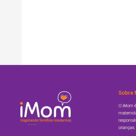
Sobre 
O iMom é 
maternida
responsáv
crianças.