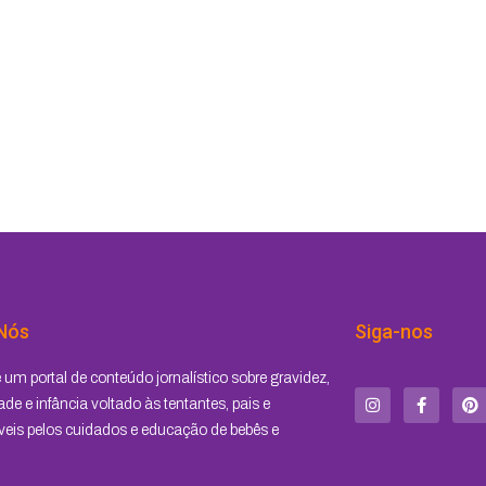
Nós
Siga-nos
I
F
P
um portal de conteúdo jornalístico sobre gravidez,
n
a
i
s
c
n
de e infância voltado às tentantes, pais e
t
e
t
eis pelos cuidados e educação de bebês e
a
b
e
g
o
r
r
o
e
a
k
s