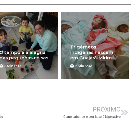
Trigêmeos
O tempo e a alegria
indígenas nascem
das pequenas coisas
em Guajará-Mirim
3 Min read
2 Min read
Pró
PRÓXIMO
io
Como saber se o seu filho é hiperativo