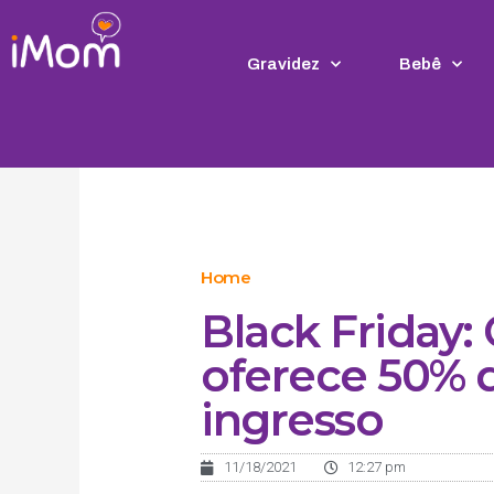
Ir
para
o
Gravidez
Bebê
conteúdo
Home
Black Friday:
oferece 50% 
ingresso
11/18/2021
12:27 pm