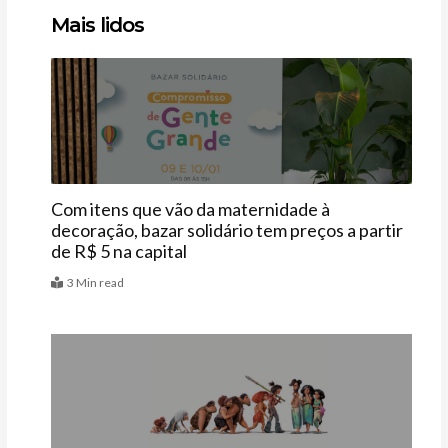
Clique
Clique
Clique
Mais lidos
aqui
aqui
aqui
Últimas
Com itens que vão da maternidade à
decoração, bazar solidário tem preços a partir
de R$ 5 na capital
3 Min read
Últimas