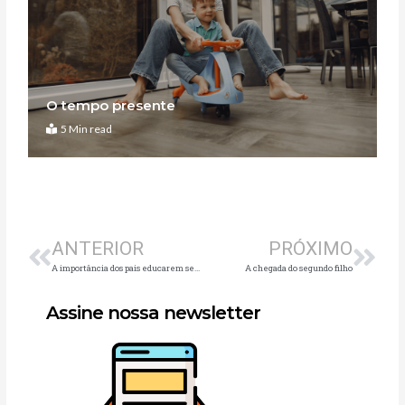
O tempo presente
5 Min read
Anterior
Pró
ANTERIOR
PRÓXIMO
A importância dos pais educarem seus filhos do ponto de vista financeiro desde cedo
A chegada do segundo filho
Assine nossa newsletter