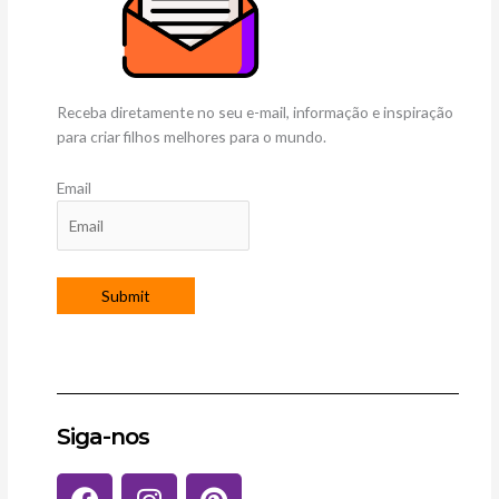
Receba diretamente no seu e-mail, informação e inspiração
para criar filhos melhores para o mundo.
Email
Siga-nos
F
I
P