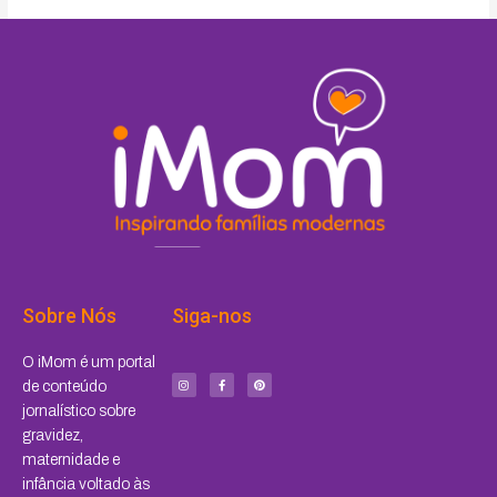
Sobre Nós
Siga-nos
I
F
P
O iMom é um portal
n
a
i
s
c
n
de conteúdo
t
e
t
a
b
e
jornalístico sobre
g
o
r
r
o
e
a
k
s
gravidez,
m
-
t
f
maternidade e
infância voltado às