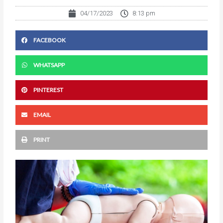
04/17/2023
8:13 pm
FACEBOOK
WHATSAPP
PINTEREST
EMAIL
PRINT