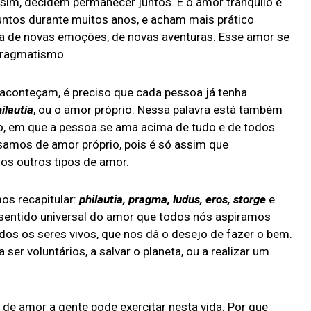
im, decidem permanecer juntos. É o amor tranquilo e
untos durante muitos anos, e acham mais prático
a de novas emoções, de novas aventuras. Esse amor se
 pragmatismo.
aconteçam, é preciso que cada pessoa já tenha
ilautia
, ou o amor próprio. Nessa palavra está também
o, em que a pessoa se ama acima de tudo e de todos.
samos de amor próprio, pois é só assim que
 os outros tipos de amor.
s recapitular:
philautia, pragma, ludus, eros, storge
e
 sentido universal do amor que todos nós aspiramos
odos os seres vivos, que nos dá o desejo de fazer o bem.
ser voluntários, a salvar o planeta, ou a realizar um
de amor a gente pode exercitar nesta vida. Por que