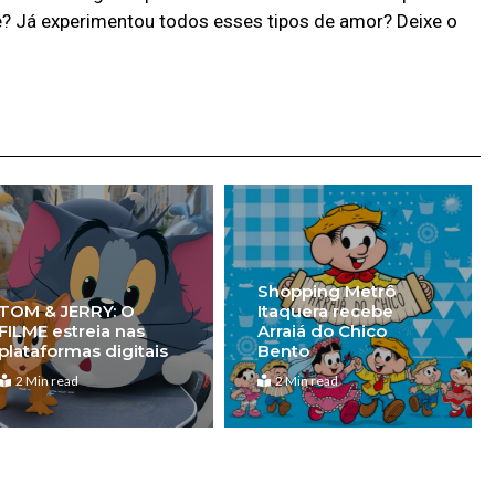
? Já experimentou todos esses tipos de amor? Deixe o
Shopping Metrô
TOM & JERRY: O
Itaquera recebe
FILME estreia nas
Arraiá do Chico
plataformas digitais
Bento
2 Min read
2 Min read
Pró