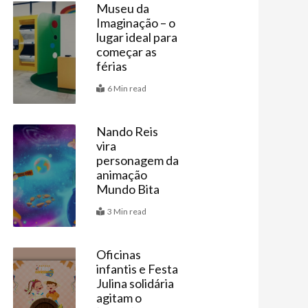
Museu da
Imaginação – o
Agenda
lugar ideal para
começar as
férias
6 Min read
Nando Reis
vira
Últimas
personagem da
animação
Mundo Bita
3 Min read
Oficinas
infantis e Festa
Agenda
Julina solidária
agitam o