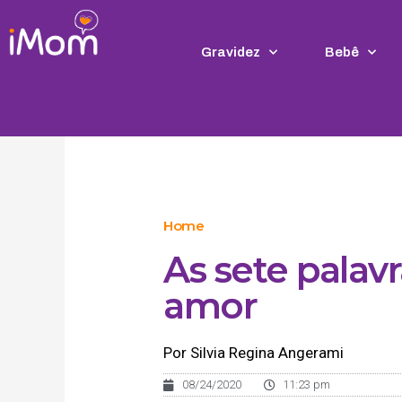
Ir
para
o
Gravidez
Bebê
conteúdo
Home
As sete palav
amor
Por Silvia Regina Angerami
08/24/2020
11:23 pm