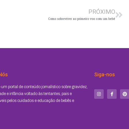
PRÓXIMO
Como sobreviver ao primeiro voo com um bebê
Nós
Siga-nos
I
F
P
um portal de conteúdo jornalístico sobre gravidez,
n
a
i
s
c
n
de e infância voltado às tentantes, pais e
t
e
t
eis pelos cuidados e educação de bebês e
a
b
e
g
o
r
r
o
e
a
k
s
m
-
t
f