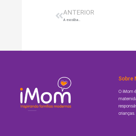
ANTERIOR
A escolha…
Sobre 
O iMom é 
maternida
responsáv
crianças.