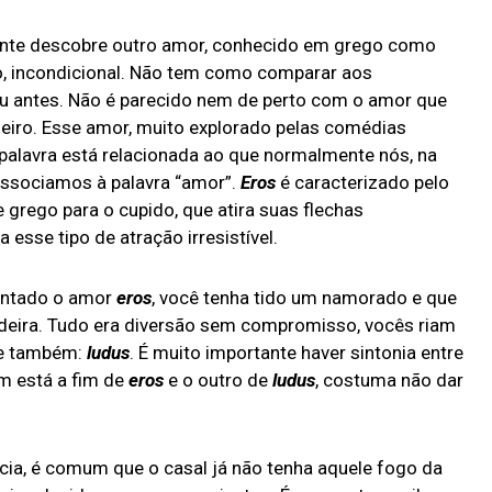
ente descobre outro amor, conhecido em grego como
o, incondicional. Não tem como comparar aos
u antes. Não é parecido nem de perto com o amor que
eiro. Esse amor, muito explorado pelas comédias
 palavra está relacionada ao que normalmente nós, na
associamos à palavra “amor”.
Eros
é caracterizado pelo
 grego para o cupido, que atira suas flechas
esse tipo de atração irresistível.
mentado o amor
eros
, você tenha tido um namorado e que
adeira. Tudo era diversão sem compromisso, vocês riam
me também:
ludus
. É muito importante haver sintonia entre
m está a fim de
eros
e o outro de
ludus
, costuma não dar
cia, é comum que o casal já não tenha aquele fogo da