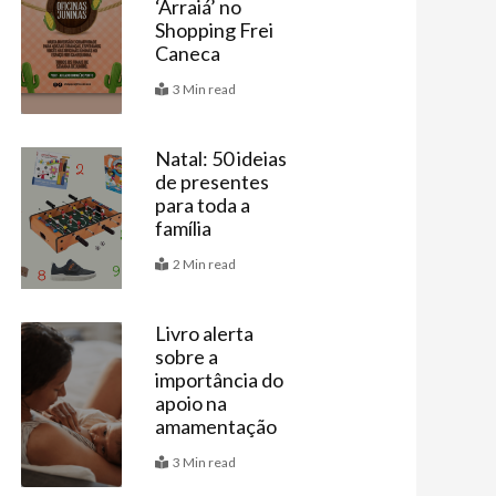
‘Arraiá’ no
Shopping Frei
Caneca
3 Min read
Natal: 50 ideias
de presentes
Bebê
para toda a
família
2 Min read
Livro alerta
sobre a
Últimas
importância do
apoio na
amamentação
3 Min read