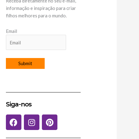
Receba diretamente no seu e-mail,
informação e inspiração para criar
filhos melhores para o mundo.
Email
Siga-nos
F
I
P
a
n
i
c
s
n