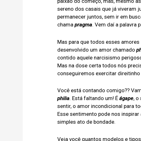
paixão do começo, mas, mesmo ass
sereno dos casais que já viveram j
permanecer juntos, sem ir em busc
chama
pragma
. Vem daí a palavra
Mas para que todos esses amores 
desenvolvido um amor chamado
ph
contido aquele narcisismo perigos
Mas na dose certa todos nós preci
conseguiremos exercitar direitinho
Você está contando comigo?? Vamo
philia
. Está faltando um! É
ágape
, o
sentir, o amor incondicional para t
Esse sentimento pode nos inspirar a 
simples ato de bondade.
Veja você quantos modelos e tipos 