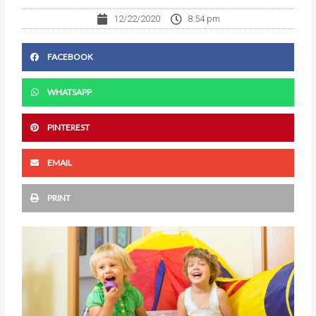
12/22/2020
8:54 pm
FACEBOOK
WHATSAPP
PINTEREST
EMAIL
PRINT