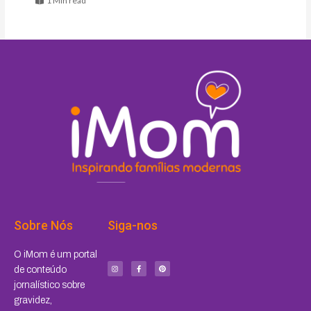
1 Min read
Sobre Nós
Siga-nos
I
F
P
O iMom é um portal
n
a
i
s
c
n
de conteúdo
t
e
t
a
b
e
jornalístico sobre
g
o
r
r
o
e
a
k
s
gravidez,
m
-
t