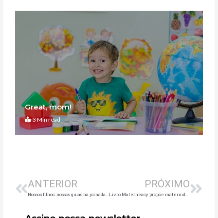
Great, mom!
3 Min read
Anterior
Pró
ANTERIOR
PRÓXIMO
Nossos filhos: nossos guias na jornada do autoconhecimento
Livro Materneasy propõe maternidade mais fácil