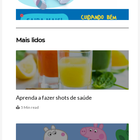
Clique
Clique
Clique
Mais lidos
aqui
aqui
aqui
Receitas
Aprenda a fazer shots de saúde
5 Min read
Agenda