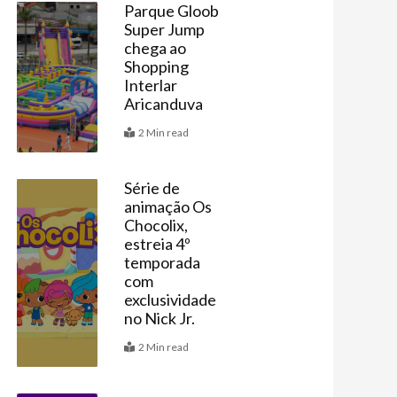
Parque Gloob
Super Jump
Agenda
chega ao
Shopping
Interlar
Aricanduva
2 Min read
Série de
animação Os
Agenda
Chocolix,
estreia 4º
temporada
com
exclusividade
no Nick Jr.
2 Min read