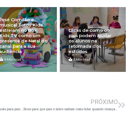
José Comilão e
musical Totoy Kids
estreiam no Box
Dicas de como os
Kids TV como um
pais podem ajudar
presente de Natal do
os alunos na
canal para a sua
retomada dos
audiência
estudos
3 Min read
3 Min read
Pró
PRÓXIMO
Parque da Mônica promove 2º Encontro de Inclusão para pais de crianças com autismo
Dicas para que pais e mães saibam como lidar quando crianças rejeitam comidas