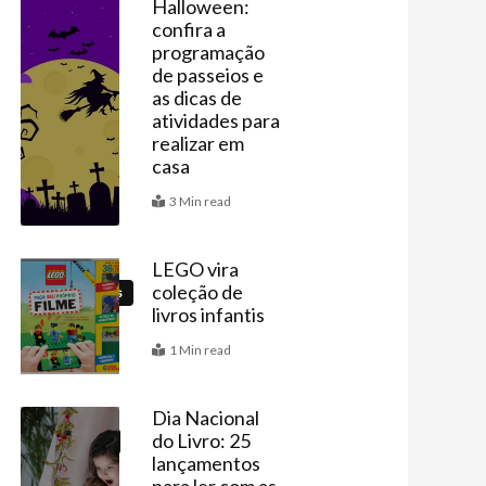
Halloween:
confira a
Agenda
programação
de passeios e
as dicas de
atividades para
realizar em
casa
3 Min read
LEGO vira
coleção de
Brinquedos
livros infantis
1 Min read
Dia Nacional
do Livro: 25
Educação
lançamentos