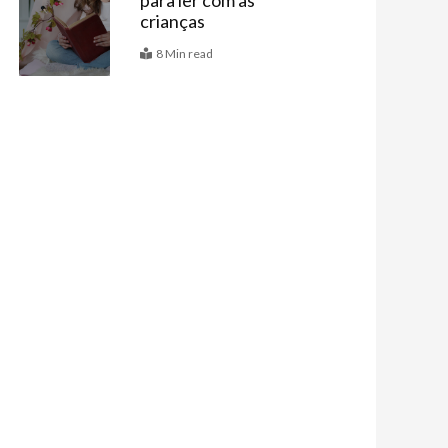
para ler com as
crianças
8 Min read