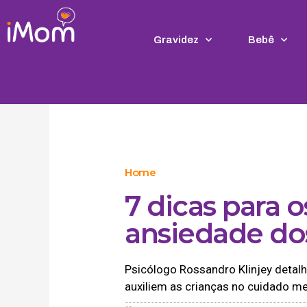
Ir
para
o
Gravidez
Bebê
conteúdo
Home
7 dicas para 
ansiedade dos
Psicólogo Rossandro Klinjey detal
auxiliem as crianças no cuidado me