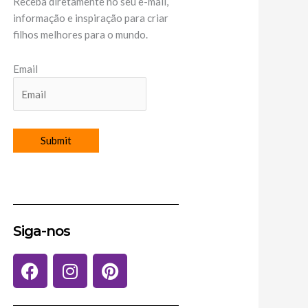
Receba diretamente no seu e-mail,
informação e inspiração para criar
filhos melhores para o mundo.
Email
Siga-nos
F
I
P
a
n
i
c
s
n