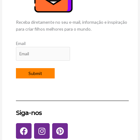
Receba diretamente no seu e-mail, informação e inspiração
para criar filhos melhores para o mundo.
Email
Siga-nos
F
I
P
a
n
i