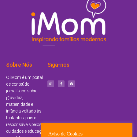
Sobre Nós
Siga-nos
I
F
P
O iMom é um portal
n
a
i
s
c
n
de conteúdo
t
e
t
a
b
e
jornalístico sobre
g
o
r
r
o
e
a
k
s
gravidez,
m
-
t
f
maternidade e
infância voltado às
tentantes, pais e
responsáveis pelos
cuidados e educação
Aviso de Cookies