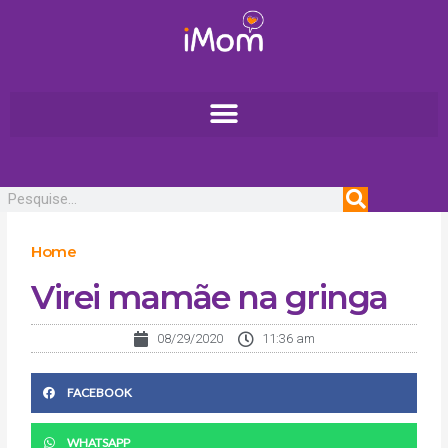
Ir
para
o
conteúdo
Pesquisar
Home
Virei mamãe na gringa
08/29/2020
11:36 am
FACEBOOK
WHATSAPP