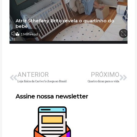
Atriz Sthefany Brito revela o quartinho do
bebê
1 Min read
Anterior
Pró
ANTERIOR
PRÓXIMO
Loja física da Carter’s chega ao Brasil
Quatro dicas para a vida
Assine nossa newsletter