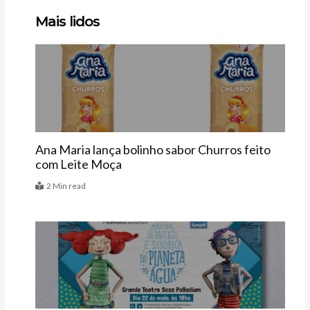
Clique
Clique
Clique
Mais lidos
aqui
aqui
aqui
Vitrine
Ana Maria lança bolinho sabor Churros feito
com Leite Moça
2 Min read
Agenda