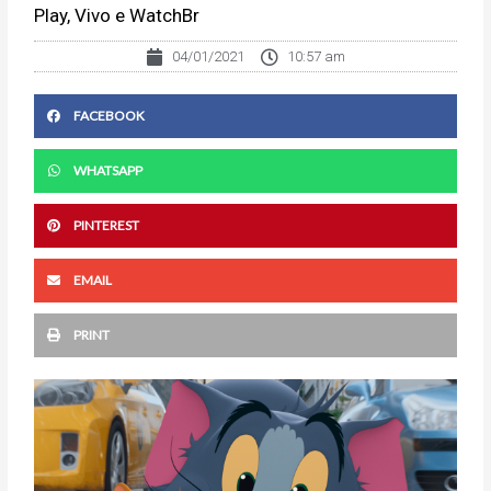
Play, Vivo e WatchBr
04/01/2021
10:57 am
FACEBOOK
WHATSAPP
PINTEREST
EMAIL
PRINT