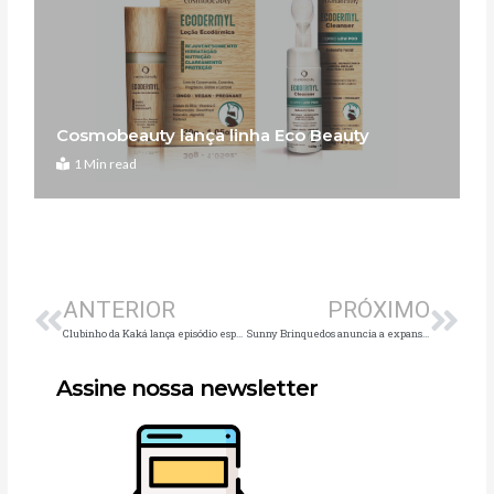
Cosmobeauty lança linha Eco Beauty
1 Min read
Anterior
Pró
ANTERIOR
PRÓXIMO
Clubinho da Kaká lança episódio especial de Páscoa
Sunny Brinquedos anuncia a expansão da linha Go Glam
Assine nossa newsletter