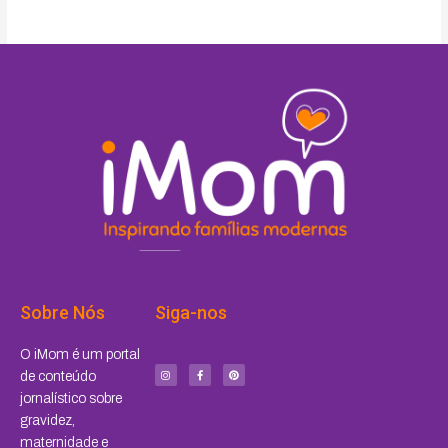
Sobre Nós
Siga-nos
I
F
P
O iMom é um portal
n
a
i
s
c
n
de conteúdo
t
e
t
a
b
e
jornalístico sobre
g
o
r
r
o
e
a
k
s
gravidez,
m
-
t
f
maternidade e