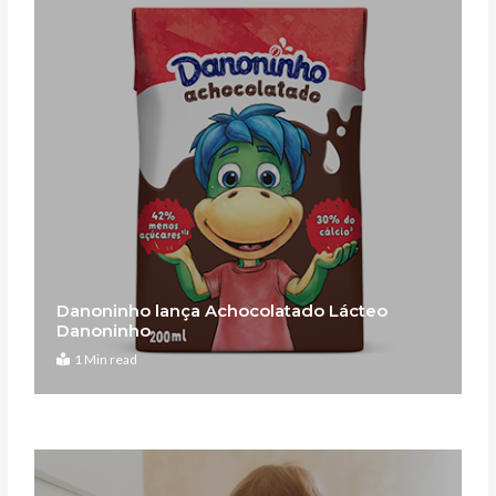
Danoninho lança Achocolatado Lácteo
Danoninho
1 Min read