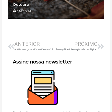
Outubro
1 Min read
Anterior
Pró
ANTERIOR
PRÓXIMO
A folia está garantida no Carnaval do Santana Parque Shopping
Disney Brasil lança plataforma digital de artigos para festas
Assine nossa newsletter