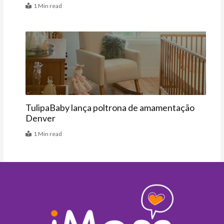
1 Min read
Vitrine
TulipaBaby lança poltrona de amamentação
Denver
1 Min read