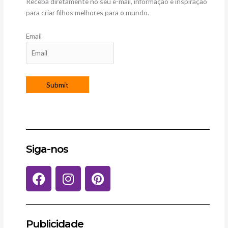
Receba diretamente no seu e-mail, informação e inspiração
para criar filhos melhores para o mundo.
Email
Siga-nos
F
I
P
a
n
i
c
s
n
e
t
t
b
a
e
Publicidade