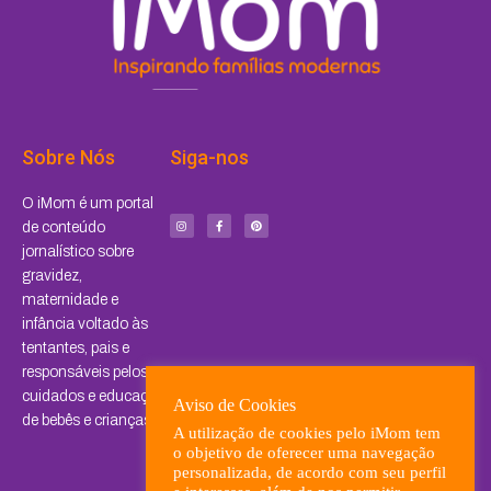
Sobre Nós
Siga-nos
I
F
P
O iMom é um portal
n
a
i
s
c
n
de conteúdo
t
e
t
a
b
e
jornalístico sobre
g
o
r
r
o
e
a
k
s
gravidez,
m
-
t
f
maternidade e
infância voltado às
tentantes, pais e
responsáveis pelos
cuidados e educação
Aviso de Cookies
de bebês e crianças.
A utilização de cookies pelo iMom tem
o objetivo de oferecer uma navegação
personalizada, de acordo com seu perfil