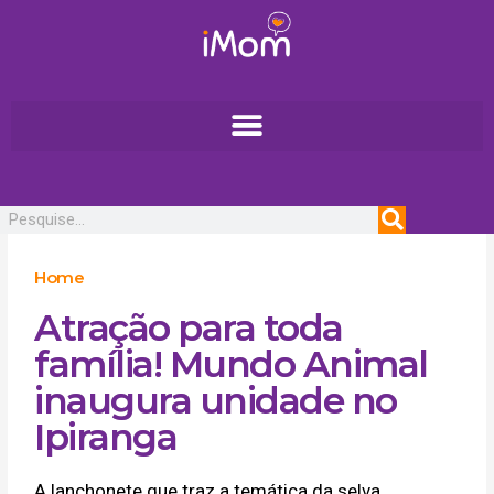
Ir
para
o
conteúdo
Pesquisar
Home
Atração para toda
família! Mundo Animal
inaugura unidade no
Ipiranga
A lanchonete que traz a temática da selva,