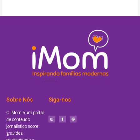
Sobre Nós
Siga-nos
I
F
P
O iMom é um portal
n
a
i
s
c
n
de conteúdo
t
e
t
a
b
e
jornalístico sobre
g
o
r
r
o
e
a
k
s
gravidez,
m
-
t
f