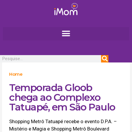
Ir
para
o
conteúdo
Pesquisar
Home
Temporada Gloob
chega ao Complexo
Tatuapé, em São Paulo
Shopping Metrô Tatuapé recebe o evento D.P.A. –
Mistério e Magia e Shopping Metrô Boulevard