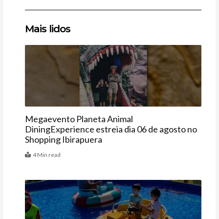
Clique
Clique
Clique
Mais lidos
aqui
aqui
aqui
Agenda
Megaevento Planeta Animal
DiningExperience estreia dia 06 de agosto no
Shopping Ibirapuera
4 Min read
Agenda