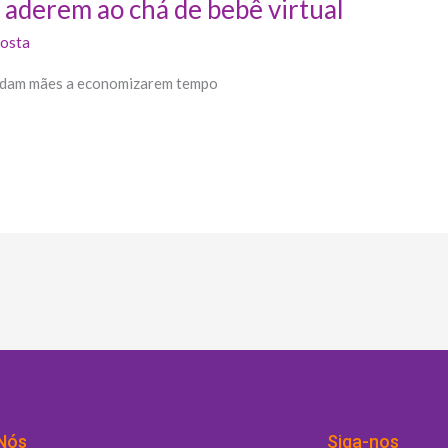
aderem ao chá de bebê virtual
Costa
judam mães a economizarem tempo
Nós
Siga-nos