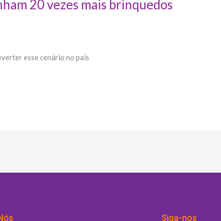
nham 20 vezes mais brinquedos
verter esse cenário no país
Nós
Siga-nos