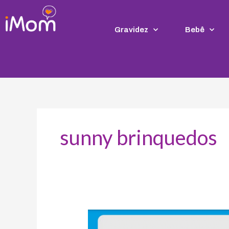
Ir
para
o
Gravidez
Bebê
conteúdo
sunny brinquedos
Crianças
americanas