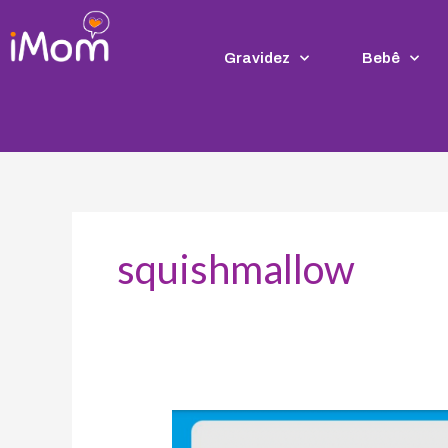
Ir
para
o
Gravidez
Bebê
conteúdo
squishmallow
Crianças
americanas