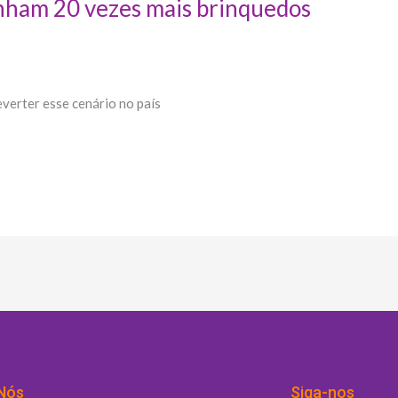
nham 20 vezes mais brinquedos
verter esse cenário no país
Nós
Siga-nos