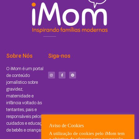
Sobre Nós
Siga-nos
I
F
P
O iMom é um portal
n
a
i
s
c
n
de conteúdo
t
e
t
a
b
e
jornalístico sobre
g
o
r
r
o
e
a
k
s
gravidez,
m
-
t
f
maternidade e
infância voltado às
tentantes, pais e
responsáveis pelos
cuidados e educação
Aviso de Cookies
de bebês e crianças.
A utilização de cookies pelo iMom tem