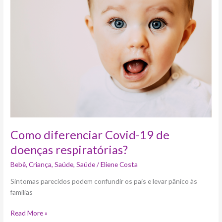
Covid-
19
de
doenças
respiratórias?
Como diferenciar Covid-19 de
doenças respiratórias?
Bebê
,
Criança
,
Saúde
,
Saúde
/
Eliene Costa
Sintomas parecidos podem confundir os pais e levar pânico às
famílias
Read More »