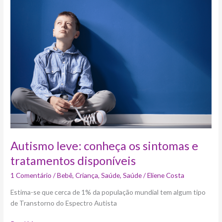
leve:
conheça
os
sintomas
e
tratamentos
disponíveis
Autismo leve: conheça os sintomas e
tratamentos disponíveis
1 Comentário
/
Bebê
,
Criança
,
Saúde
,
Saúde
/
Eliene Costa
Estima-se que cerca de 1% da população mundial tem algum tipo
de Transtorno do Espectro Autista