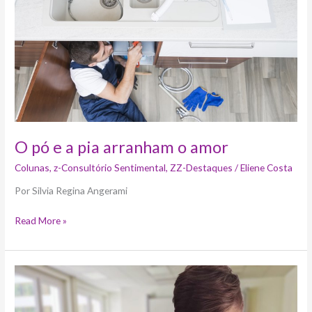
e
a
pia
arranham
o
amor
O pó e a pia arranham o amor
Colunas
,
z-Consultório Sentimental
,
ZZ-Destaques
/
Eliene Costa
Por Silvia Regina Angerami
Read More »
34%
dos
brasileiros