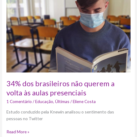
não
querem
a
volta
às
aulas
presenciais
34% dos brasileiros não querem a
volta às aulas presenciais
1 Comentário
/
Educação
,
Últimas
/
Eliene Costa
Estudo conduzido pela Knewin analisou o sentimento das
pessoas no Twitter
Read More »