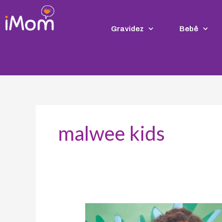
Ir
para
o
Gravidez
Bebê
conteúdo
malwee kids
A
marca