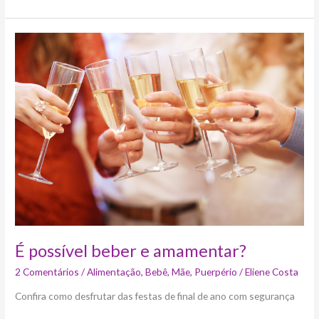
É
possível
beber
e
amamentar?
É possível beber e amamentar?
2 Comentários
/
Alimentação
,
Bebê
,
Mãe
,
Puerpério
/
Eliene Costa
Confira como desfrutar das festas de final de ano com segurança