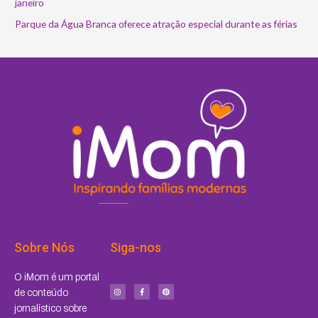
janeiro
Parque da Água Branca oferece atração especial durante as férias
Sobre Nós
Siga-nos
I
F
P
O iMom é um portal
n
a
i
s
c
n
de conteúdo
t
e
t
a
b
e
jornalístico sobre
g
o
r
r
o
e