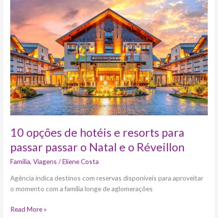
de
hotéis
e
resorts
para
passar
passar
o
Natal
e
o
Réveillon
10 opções de hotéis e resorts para
passar passar o Natal e o Réveillon
Família
,
Viagens
/
Eliene Costa
Agência indica destinos com reservas disponíveis para aproveitar
o momento com a família longe de aglomerações
Read More »