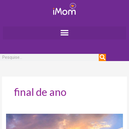
Ir
para
o
conteúdo
Pesquisar
final de ano
10
opções