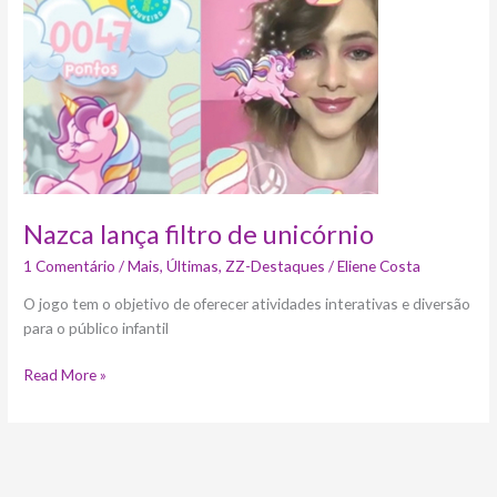
filtro
de
unicórnio
Nazca lança filtro de unicórnio
1 Comentário
/
Mais
,
Últimas
,
ZZ-Destaques
/
Eliene Costa
O jogo tem o objetivo de oferecer atividades interativas e diversão
para o público infantil
Read More »