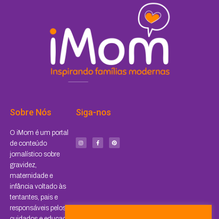
Sobre Nós
Siga-nos
I
F
P
O iMom é um portal
n
a
i
s
c
n
de conteúdo
t
e
t
a
b
e
jornalístico sobre
g
o
r
r
o
e
a
k
s
gravidez,
m
-
t
f
maternidade e
infância voltado às
tentantes, pais e
responsáveis pelos
cuidados e educação