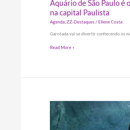
Aquário de São Paulo é o
na capital Paulista
Agenda
,
ZZ-Destaques
/
Eliene Costa
Garotada vai se divertir conhecendo os ma
Read More »
Black
Friday:
ingressos
com