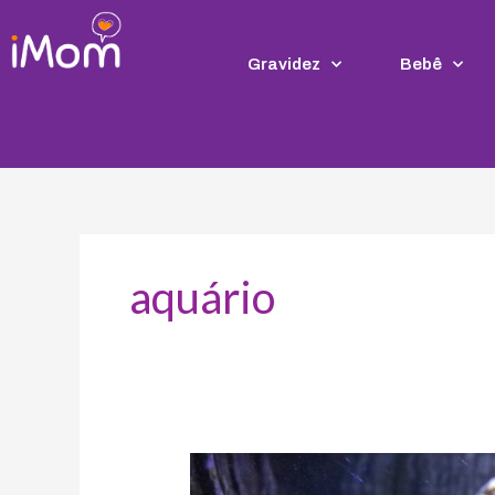
Ir
para
o
Gravidez
Bebê
conteúdo
aquário
Aquário
de