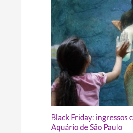
50%
de
desconto
para
o
Aquário
de
São
Paulo
Black Friday: ingressos
Aquário de São Paulo