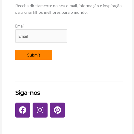
Receba diretamente no seu e-mail, informação e inspiração
para criar filhos melhores para o mundo.
Email
Siga-nos
F
I
P
a
n
i
c
s
n
e
t
t