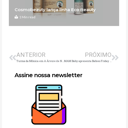
Cosmobeauty lança linha Eco Beauty
1 Min read
Anterior
Pró
ANTERIOR
PRÓXIMO
Turma da Mônica em A Árvore de Natal reestreia em dezembro no Teatro Bradesco
MAM Baby apresenta Babies Friday com descontos especiais
Assine nossa newsletter