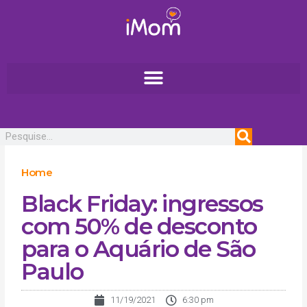
Ir
para
o
conteúdo
Pesquisar
Home
Black Friday: ingressos
com 50% de desconto
para o Aquário de São
Paulo
11/19/2021
6:30 pm