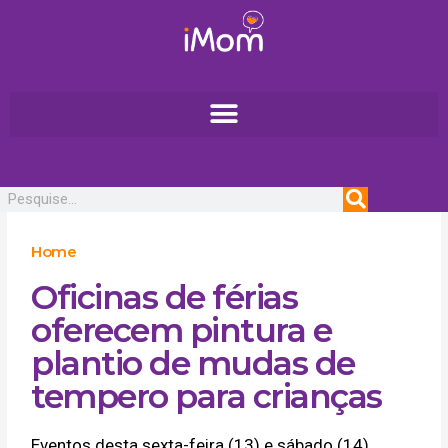
Ir
para
o
conteúdo
Pesquisar
Home
Oficinas de férias
oferecem pintura e
plantio de mudas de
tempero para crianças
Eventos desta sexta-feira (13) e sábado (14)