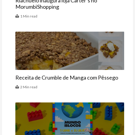
Riachuelo inaugura loja Carter’s no
MorumbiShopping
1 Min read
Receitas
Receita de Crumble de Manga com Pêssego
2 Min read
Agenda