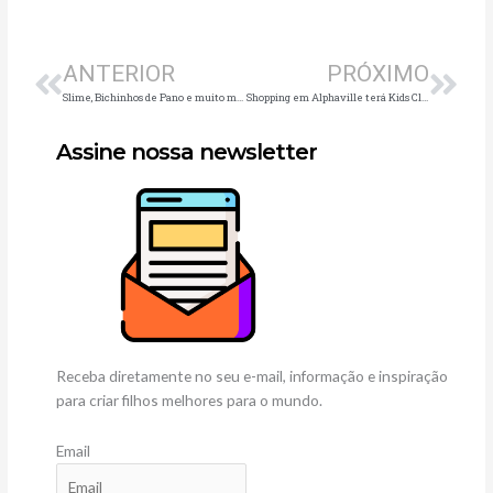
Anterior
Pró
ANTERIOR
PRÓXIMO
Slime, Bichinhos de Pano e muito mais: oficinas desenvolvem a criatividade no Shopping Frei Caneca
Shopping em Alphaville terá Kids Club com programação especial gratuita para as crianças aos sábados durante as férias
Assine nossa newsletter
Receba diretamente no seu e-mail, informação e inspiração
para criar filhos melhores para o mundo.
Email