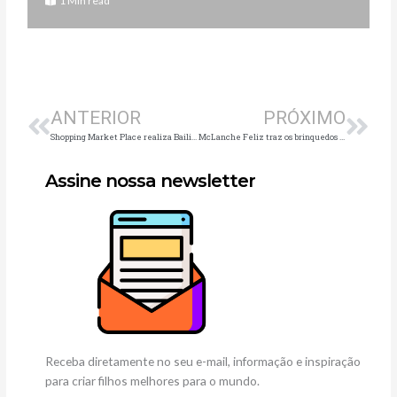
1 Min read
Anterior
Pró
ANTERIOR
PRÓXIMO
Shopping Market Place realiza Bailinho de Carnaval em parceria com GExperience
McLanche Feliz traz os brinquedos inspirados nas atrações de Walt Disney World Resort
Assine nossa newsletter
Receba diretamente no seu e-mail, informação e inspiração
para criar filhos melhores para o mundo.