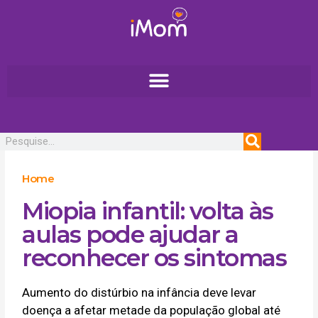
Ir
para
o
conteúdo
Pesquisar
Home
Miopia infantil: volta às
aulas pode ajudar a
reconhecer os sintomas
Aumento do distúrbio na infância deve levar
doença a afetar metade da população global até