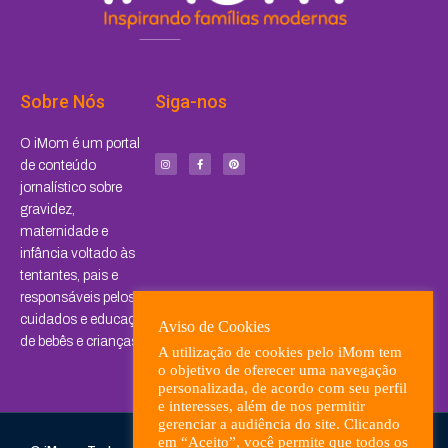
Sobre Nós
Siga-nos
I
F
P
O iMom é um portal
n
a
i
s
c
n
de conteúdo
t
e
t
a
b
e
jornalístico sobre
g
o
r
r
o
e
a
k
s
gravidez,
m
-
t
f
maternidade e
infância voltado às
tentantes, pais e
responsáveis pelos
cuidados e educação
Aviso de Cookies
de bebês e crianças.
A utilização de cookies pelo iMom tem
o objetivo de oferecer uma navegação
personalizada, de acordo com seu perfil
e interesses, além de nos permitir
gerenciar a audiência do site. Clicando
em “Aceito”, você permite que todos os