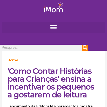
Ir
para
o
conteúdo
Pesquisar
Home
‘Como Contar Histórias
para Crianças’ ensina a
incentivar os pequenos
a gostarem de leitura
Lançamento da Editora Melhoramentos mostra