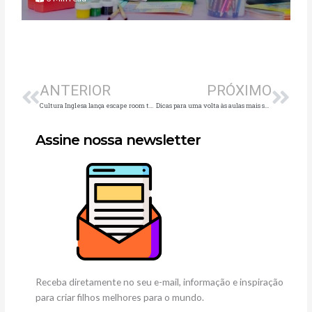
Anterior
Pró
ANTERIOR
PRÓXIMO
Cultura Inglesa lança escape room temático com entrada gratuita para todo o público
Dicas para uma volta às aulas mais saudável
Assine nossa newsletter
Receba diretamente no seu e-mail, informação e inspiração
para criar filhos melhores para o mundo.