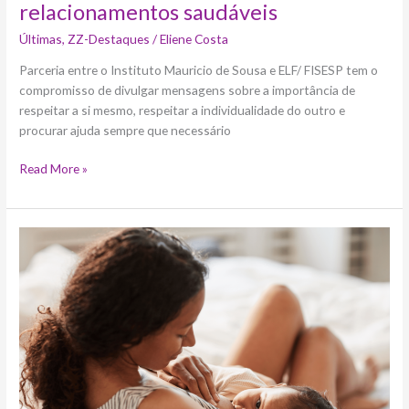
relacionamentos saudáveis
Últimas
,
ZZ-Destaques
/
Eliene Costa
Parceria entre o Instituto Mauricio de Sousa e ELF/ FISESP tem o
compromisso de divulgar mensagens sobre a importância de
respeitar a si mesmo, respeitar a individualidade do outro e
procurar ajuda sempre que necessário
Read More »
Livro
alerta
sobre
a
importância
do
apoio
na
amamentação