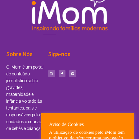
Sobre Nós
Siga-nos
I
F
P
O iMom é um portal
n
a
i
s
c
n
de conteúdo
t
e
t
a
b
e
jornalístico sobre
g
o
r
r
o
e
a
k
s
gravidez,
m
-
t
f
maternidade e
infância voltado às
tentantes, pais e
responsáveis pelos
cuidados e educação
Aviso de Cookies
de bebês e crianças.
A utilização de cookies pelo iMom tem
o objetivo de oferecer uma navegação