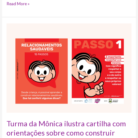
Read More »
Turma
da
Mônica
ilustra
cartilha
com
orientações
sobre
como
construir
relacionamentos
saudáveis
Turma da Mônica ilustra cartilha com
orientações sobre como construir