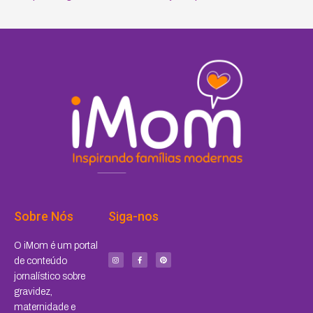
Sobre Nós
Siga-nos
I
F
P
O iMom é um portal
n
a
i
s
c
n
de conteúdo
t
e
t
a
b
e
jornalístico sobre
g
o
r
r
o
e
a
k
s
gravidez,
m
-
t
f
maternidade e