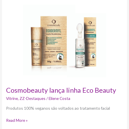
Cosmobeauty
lança
linha
Eco
Beauty
Cosmobeauty lança linha Eco Beauty
Vitrine
,
ZZ-Destaques
/
Eliene Costa
Produtos 100% veganos são voltados ao tratamento facial
Read More »