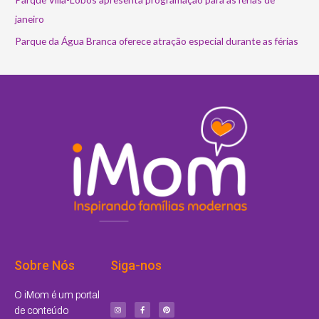
janeiro
Parque da Água Branca oferece atração especial durante as férias
Sobre Nós
Siga-nos
I
F
P
O iMom é um portal
n
a
i
s
c
n
de conteúdo
t
e
t