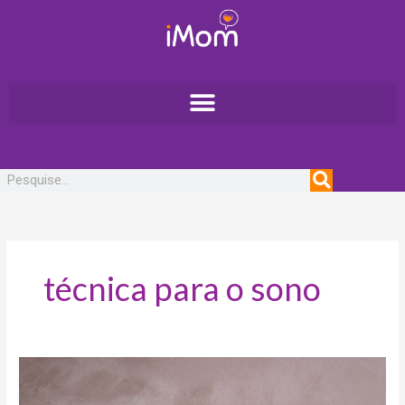
Ir
para
o
conteúdo
Pesquisar
técnica para o sono
Ruído
branco: