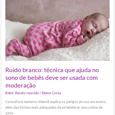
técnica
que
ajuda
no
sono
de
bebês
deve
ser
usada
com
moderação
Ruído branco: técnica que ajuda no
sono de bebês deve ser usada com
moderação
Bebê
,
Recém-nascido
/
Eliene Costa
Consultora materno-infantil explica os perigos do uso excessivo,
além das formas mais adequadas de estabelecer uma rotina de
sono