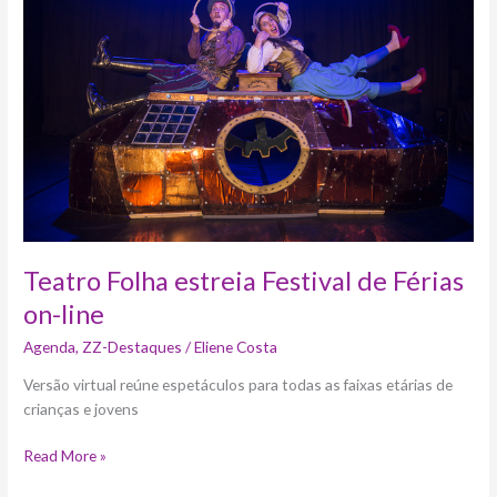
estreia
Festival
de
Férias
on-
line
Teatro Folha estreia Festival de Férias
on-line
Agenda
,
ZZ-Destaques
/
Eliene Costa
Versão virtual reúne espetáculos para todas as faixas etárias de
crianças e jovens
Read More »