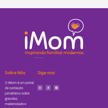
Sobre Nós
Siga-nos
I
F
P
O iMom é um portal
n
a
i
s
c
n
de conteúdo
t
e
t
a
b
e
jornalístico sobre
g
o
r
r
o
e
a
k
s
gravidez,
m
-
t
f
maternidade e