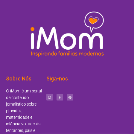
Sobre Nós
Siga-nos
I
F
P
O iMom é um portal
n
a
i
s
c
n
de conteúdo
t
e
t
a
b
e
jornalístico sobre
g
o
r
r
o
e
a
k
s
gravidez,
m
-
t
f
maternidade e
infância voltado às
tentantes, pais e