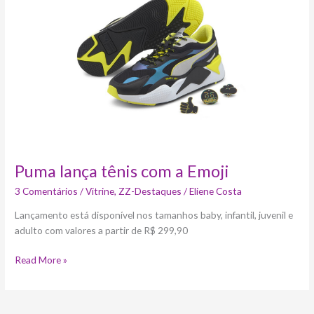
tênis
com
a
Emoji
Puma lança tênis com a Emoji
3 Comentários
/
Vitrine
,
ZZ-Destaques
/
Eliene Costa
Lançamento está disponível nos tamanhos baby, infantil, juvenil e
adulto com valores a partir de R$ 299,90
Read More »