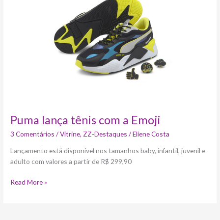
tênis
com
a
Emoji
Puma lança tênis com a Emoji
3 Comentários
/
Vitrine
,
ZZ-Destaques
/
Eliene Costa
Lançamento está disponível nos tamanhos baby, infantil, juvenil e
adulto com valores a partir de R$ 299,90
Read More »