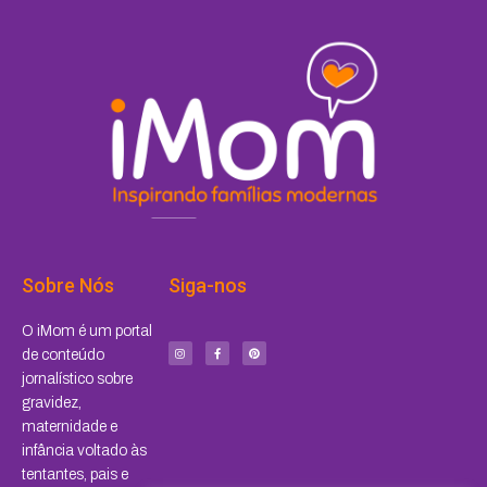
Sobre Nós
Siga-nos
I
F
P
O iMom é um portal
n
a
i
s
c
n
de conteúdo
t
e
t
a
b
e
jornalístico sobre
g
o
r
r
o
e
a
k
s
gravidez,
m
-
t
f
maternidade e
infância voltado às
tentantes, pais e