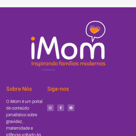
Sobre Nós
Siga-nos
I
F
P
O iMom é um portal
n
a
i
s
c
n
de conteúdo
t
e
t
a
b
e
jornalístico sobre
g
o
r
r
o
e
a
k
s
gravidez,
m
-
t
f
maternidade e
infância voltado às