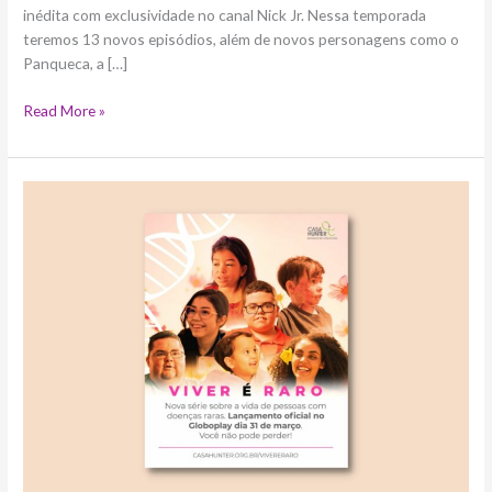
inédita com exclusividade no canal Nick Jr. Nessa temporada
teremos 13 novos episódios, além de novos personagens como o
Panqueca, a […]
Read More »
Série
documental
“Viver
é
Raro”
fomenta
debate
sobre
doenças
raras
e
estará
disponível