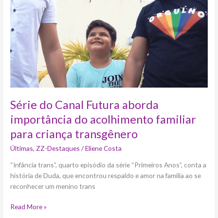
importância
do
acolhimento
familiar
para
criança
transgênero
Série do Canal Futura aborda
importância do acolhimento familiar
para criança transgênero
Últimas
,
ZZ-Destaques
/
Eliene Costa
“Infância trans”, quarto episódio da série “Primeiros Anos”, conta a
história de Duda, que encontrou respaldo e amor na família ao se
reconhecer um menino trans
Read More »