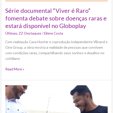
no
Globoplay
Série documental “Viver é Raro”
fomenta debate sobre doenças raras e
estará disponível no Globoplay
Últimas
,
ZZ-Destaques
/
Eliene Costa
Com realização Casa Hunter e coprodução independente VBrand e
Cine Group, a obra mostra a realidade de pessoas que convivem
com condições raras, compartilhando seus sonhos e desafios no
cotidiano
Read More »
Série
do
Canal
Futura
aborda