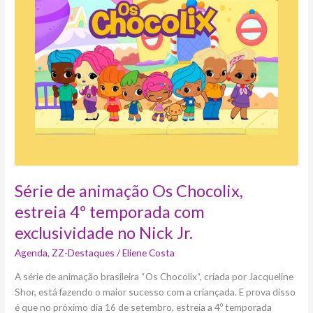
animação
Os
Chocolix,
estreia
4º
temporada
com
exclusividade
no
Nick
Jr.
Série de animação Os Chocolix,
estreia 4º temporada com
exclusividade no Nick Jr.
Agenda
,
ZZ-Destaques
/
Eliene Costa
A série de animação brasileira “Os Chocolix“, criada por Jacqueline
Shor, está fazendo o maior sucesso com a criançada. E prova disso
é que no próximo dia 16 de setembro, estreia a 4º temporada