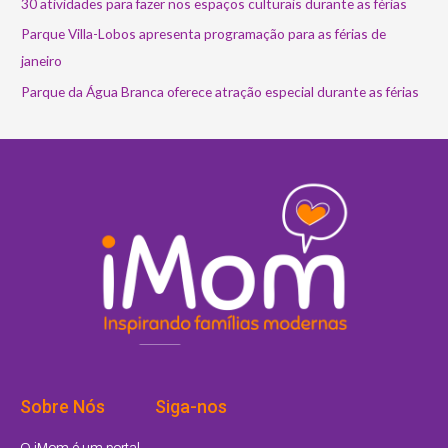
30 atividades para fazer nos espaços culturais durante as férias
Parque Villa-Lobos apresenta programação para as férias de
janeiro
Parque da Água Branca oferece atração especial durante as férias
Sobre Nós
Siga-nos
I
F
P