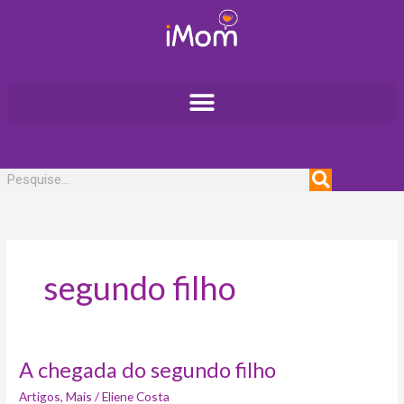
Ir
para
o
conteúdo
Pesquisar
segundo filho
A
A chegada do segundo filho
chegada
Artigos
,
Mais
/
Eliene Costa