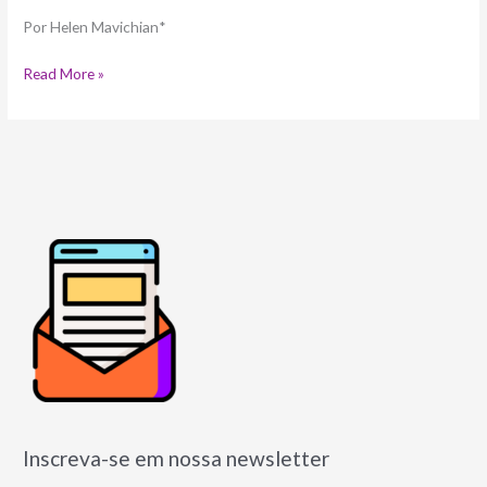
do
segundo
Por Helen Mavichian*
filho
Read More »
Inscreva-se em nossa newsletter